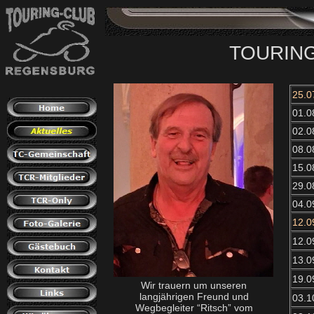
TOURING
25.0
01.0
02.0
08.0
15.0
29.0
04.0
12.0
12.0
13.0
19.0
Wir trauern um unseren
langjährigen Freund und
03.1
Wegbegleiter “Ritsch” vom