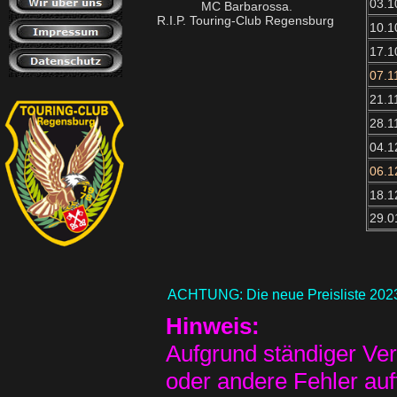
03.1
MC Barbarossa.
R.I.P. Touring-Club Regensburg
10.1
17.1
07.1
21.1
28.1
04.1
06.1
18.1
29.0
ACHTUNG: Die neue Preisliste 2023 f
Hinweis:
Aufgrund ständiger Ve
oder andere Fehler auft